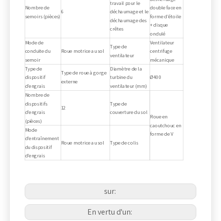
travail pour le
Nombre de
double face en
6
déchaumage et le
semoirs (pièces)
forme d'étoile
déchaumage des
+ disque
crêtes
ondulé
Mode de
Ventilateur
Type de
conduite du
Roue motrice au sol
centrifuge
ventilateur
semoir
mécanique
Type de
Diamètre de la
Type de roue à gorge
dispositif
turbine du
Ø400
externe
d'engrais
ventilateur (mm)
Nombre de
dispositifs
Type de
12
d'engrais
couverture du sol
Roue en
(pièces)
caoutchouc en
Mode
forme de V
d'entraînement
Roue motrice au sol
Type de colis
du dispositif
d'engrais
sur:
En vertu d'un: