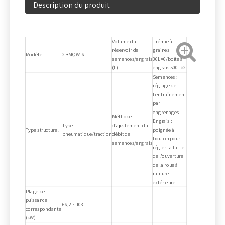
Description du produit
Volume du
Trémie à
réservoir de
graines
Modèle
2BMQW-6
semences/engrais
36L×6/boîte à
(L)
engrais 500L×2
Semences :
réglage de
l'entraînement
par
engrenages
Méthode
Engrais :
Type
d’ajustement du
Type structurel
poignée à
pneumatique/traction
débit de
bouton pour
semences/engrais
régler la taille
de l'ouverture
de la roue à
rainure
extérieure
Plage de
puissance
66,2 ~ 103
correspondante
(kW)