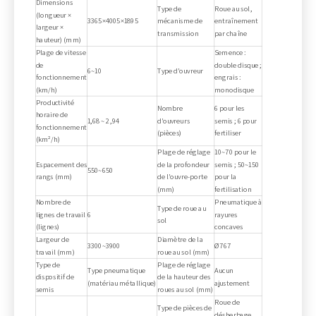
Dimensions
Type de
Roue au sol,
(longueur ×
3365×4005×1895
mécanisme de
entraînement
largeur ×
transmission
par chaîne
hauteur) (mm)
Plage de vitesse
Semence :
de
double disque ;
6~10
Type d'ouvreur
fonctionnement
engrais :
(km/h)
monodisque
Productivité
Nombre
6 pour les
horaire de
1,68 ~ 2,94
d'ouvreurs
semis ; 6 pour
fonctionnement
(pièces)
fertiliser
(km²/h)
Plage de réglage
10~70 pour le
Espacement des
de la profondeur
semis ; 50~150
550~650
rangs (mm)
de l'ouvre-porte
pour la
(mm)
fertilisation
Nombre de
Pneumatique à
Type de roue au
lignes de travail
6
rayures
sol
(lignes)
concaves
Largeur de
Diamètre de la
3300~3900
Ø767
travail (mm)
roue au sol (mm)
Type de
Plage de réglage
Type pneumatique
Aucun
dispositif de
de la hauteur des
(matériau métallique)
ajustement
semis
roues au sol (mm)
Roue de
Type de pièces de
désherbage