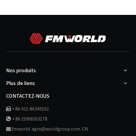
Nos produits
Plus de liens
CONTACTEZ-NOUS
+ 86-511-86349102

+ 86 15906103178

fmworld. agro@worldgroup.com. CN
