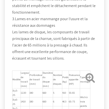
stabilité et empêchent le détachement pendant le
fonctionnement.
3.Lames en acier manmange pour l'usure et la
résistance aux dommages
Les lames de disque, les composants de travail
principaux de la charrue, sont fabriqués à partir de
l'acier de 65 millions à la pressage à chaud. Ils
offrent une excellente performance de coupe,
écrasant et tournant les sillons.
Largeur
Diamètre
Profondeur
Nombre
Puissance
de
du
Poids
Type de
Modèle
de travail
de
appariée
travail
disque
(kg)
montage
(mm)
disques
(HP)
(mm)
(mm)
1ly.5-
1220
180
660
5
410
55-65
25
Hitch à
1ly.6-
1410
180
660
6
463
65-75
trois
25
points
1ly.7-