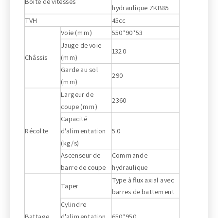
Boîte de vitesses
hydraulique ZKB85
TVH
45cc
Voie (mm)
550*90*53
Jauge de voie
1320
Châssis
(mm)
Garde au sol
290
(mm)
Largeur de
2360
coupe (mm)
Capacité
Récolte
d'alimentation
5.0
(kg/s)
Ascenseur de
Commande
barre de coupe
hydraulique
Type à flux axial avec
Taper
barres de battement
Cylindre
Battage
d'alimentation
650*950