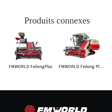
Produits connexes
lus - Cabine
FMWORLD FeilongPlus
FMWORLD Feilong Plus - Version asiatique