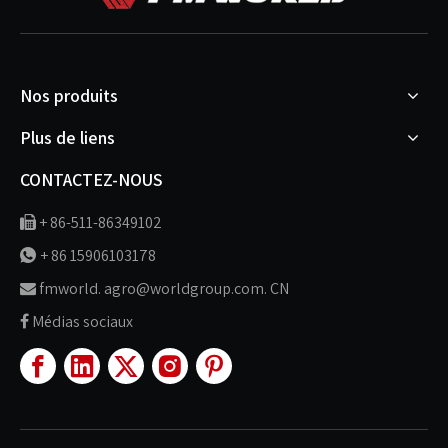
Nos produits
Plus de liens
CONTACTEZ-NOUS
+ 86-511-86349102

+ 86 15906103178

fmworld. agro@worldgroup.com. CN

Médias sociaux
