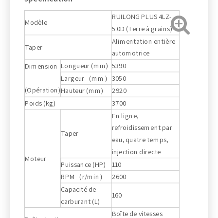
RUILONG PLUS 4LZ-
Modèle
5.0D (Terre à grains)
Alimentation entière
Taper
automotrice
Longueur (mm)
5390
Dimension
Largeur（mm）
3050
(Opération)
Hauteur (mm)
2920
Poids (kg)
3700
En ligne,
refroidissement par
Taper
eau, quatre temps,
injection directe
Moteur
Puissance (HP)
110
RPM（r/min）
2600
Capacité de
160
carburant (L)
Boîte de vitesses