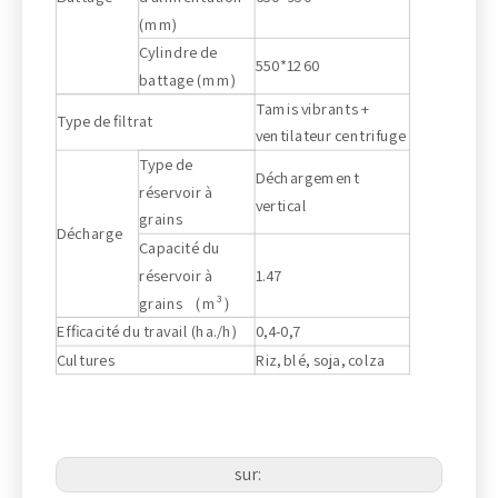
(mm)
Cylindre de
550*1260
battage (mm)
Tamis vibrants +
Type de filtrat
ventilateur centrifuge
Type de
Déchargement
réservoir à
vertical
grains
Décharge
Capacité du
réservoir à
1.47
grains （m³）
Efficacité du travail (ha./h)
0,4-0,7
Cultures
Riz, blé, soja, colza
sur: