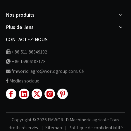
Nos produits
Plus de liens
CONTACTEZ-NOUS
+ 86-511-86349102

+ 86 15906103178

fmworld. agro@worldgroup.com. CN

Médias sociaux

Copyright ©
2026
FMWORLD Machinerie agricole Tous
droits réservés. ｜
Sitemap
｜
Politique de confidentialité