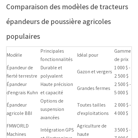
Comparaison des modèles de tracteurs
épandeurs de poussière agricoles
populaires
Principales
Gamme
Modèle
Idéal pour
fonctionnalités
de prix
Épandeur de
Durable et
1 000 $ -
Gazon et vergers
fierté terrestre
polyvalent
2 500 $
Épandeur
Haute précision
2 500 $ -
Grandes fermes
d'engrais Kuhn
et capacité
5 000 $
Options de
Épandeur
Toutes tailles
2 000 $ -
suspension
agricole BBI
d'exploitations
4 000 $
avancées
FMWORLD
Agriculture de
Intégration GPS
3 500 $ -
Machines
haute