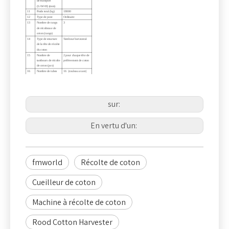
de transport
(L×W×H) (mm)
11
Poids total (kg)
18000
12
Type de pont
Ordinaire
13
Nombre de rangs
3
de récolteuse de
coton (rangs)
14
Type de structure
Tambour horizontal
de la tête de récolte
du coton
15
Nombre de
2 pour chaque tête de
tambours de récolte
prélèvement de coton
de coton (pcs)
16
Nombre de tubes
16
（
rouleau avant
）
de ramassage de
/12
（
rouleau arrière
）
broche sur chaque
tambour (pcs)
17
Le nombre de
20
broches de
sur:
prélèvement sur
chaque tube de
siège de
prélèvement (pcs)
En vertu d'un:
18
Le nombre de
560
broches cueillies
sur chaque tête de
cueillette de coton
(pcs)
19
Nombre de
40 pour chaque tête
plateaux doffer
de récolte de coton
fmworld
Récolte de coton
(pcs)
20
Modèle de
Ventilateur centrifuge
ventilateur
Cueilleur de coton
21
débit du
9500
ventilateur( m³)
22
Pression du vent
8643
(pression totale)(Pa)
Machine à récolte de coton
23
Vitesse du
4330
ventilateur (r/min)
24
S'adapter à
762
l'écartement des
Rood Cotton Harvester
rangs de cueillette
(mm)