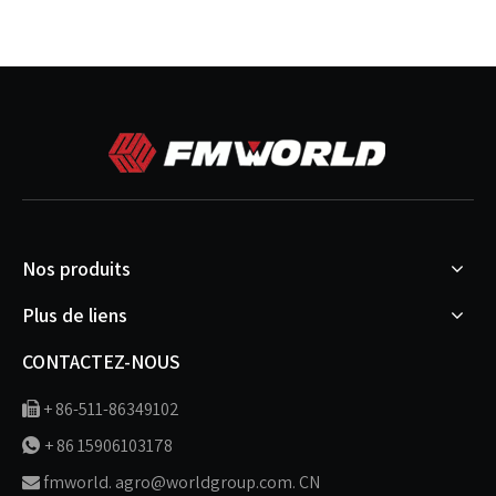
Nos produits
Plus de liens
CONTACTEZ-NOUS
+ 86-511-86349102

+ 86 15906103178

fmworld. agro@worldgroup.com. CN
