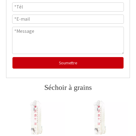
Soumettre
Séchoir à grains