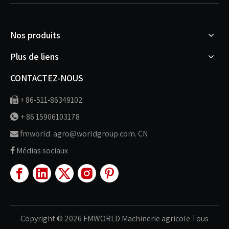
Nos produits
Plus de liens
CONTACTEZ-NOUS
+ 86-511-86349102

+ 86 15906103178

fmworld. agro@worldgroup.com. CN

Médias sociaux

Copyright ©
2026
FMWORLD Machinerie agricole Tous