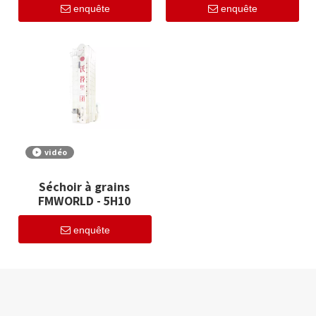
enquête
enquête
vidéo
Séchoir à grains
FMWORLD - 5H10
enquête