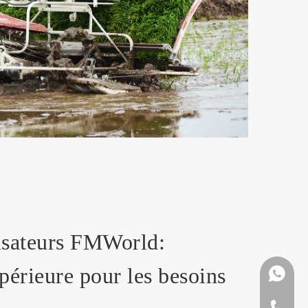
risateurs FMWorld:
érieure pour les besoins
+ 86 159