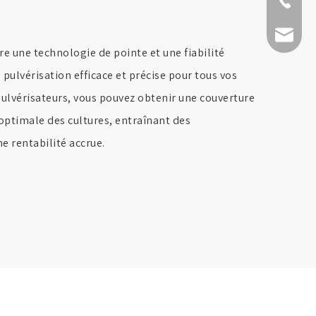
+ 86-511
fmworld.
re une technologie de pointe et une fiabilité
pulvérisation efficace et précise pour tous vos
pulvérisateurs, vous pouvez obtenir une couverture
optimale des cultures, entraînant des
e rentabilité accrue.