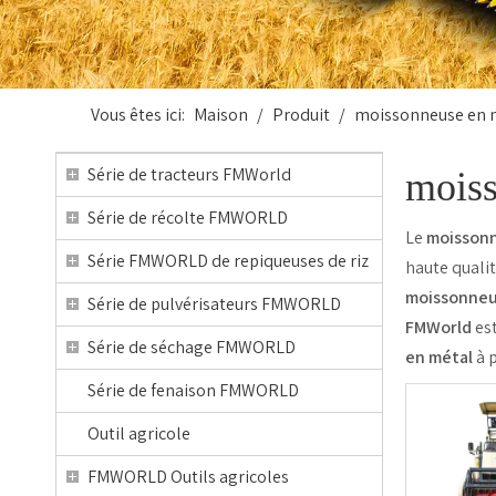
Vous êtes ici:
Maison
/
Produit
/
moissonneuse en 
Série de tracteurs FMWorld
moiss
Série de récolte FMWORLD
Le
moissonn
Série FMWORLD de repiqueuses de riz
haute qualit
moissonneu
Série de pulvérisateurs FMWORLD
FMWorld
est
Série de séchage FMWORLD
en métal
à p
Série de fenaison FMWORLD
Outil agricole
FMWORLD Outils agricoles